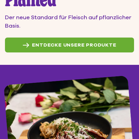
Planted
Sie sparen bis zu:
Der neue Standard für Fleisch auf pflanzlicher
L Wasser*
kg CO2*
Basis.
*Mehr erfahren
Diese Produkte könnten Ihnen
ENTDECKE UNSERE PRODUKTE
gefallen
0.0
Gesamtbetrag (inkl. MwSt.)
KASSE