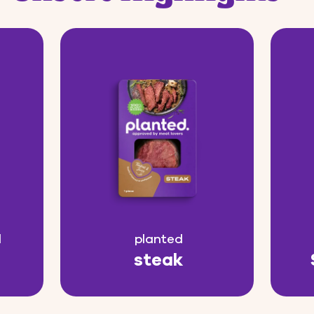
l
planted
steak