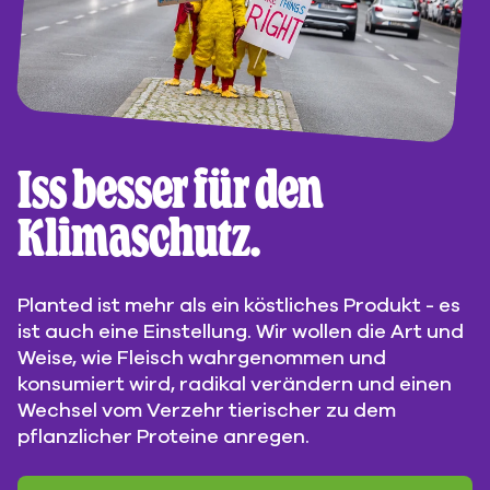
Iss besser für den
Klimaschutz.
Planted ist mehr als ein köstliches Produkt - es
ist auch eine Einstellung. Wir wollen die Art und
Weise, wie Fleisch wahrgenommen und
konsumiert wird, radikal verändern und einen
Wechsel vom Verzehr tierischer zu dem
pflanzlicher Proteine anregen.